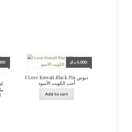
000
د.ك
5.000
I Love Kuwait Black Pin دبوس
أحب الكويت الأسود
al
Add to cart
ل