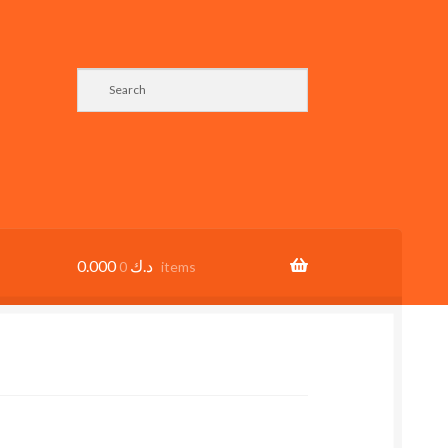
0.000
د.ك
0 items