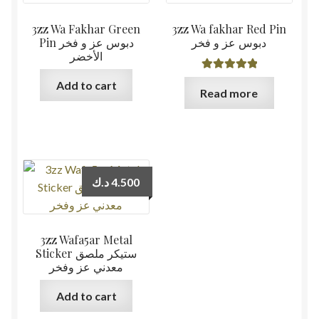
3zz Wa Fakhar Green
3zz Wa fakhar Red Pin
دبوس عز و فخر
Pin دبوس عز و فخر
الأخضر
Rated
5.00
Add to cart
Read more
out of 5
د.ك
4.500
3zz Wafa5ar Metal
Sticker ستيكر ملصق
معدني عز وفخر
Add to cart