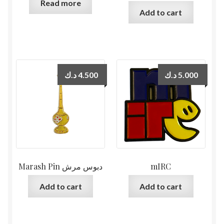
Read more
Add to cart
د.ك
4.500
د.ك
5.000
Marash Pin دبوس مرش
mIRC
Add to cart
Add to cart