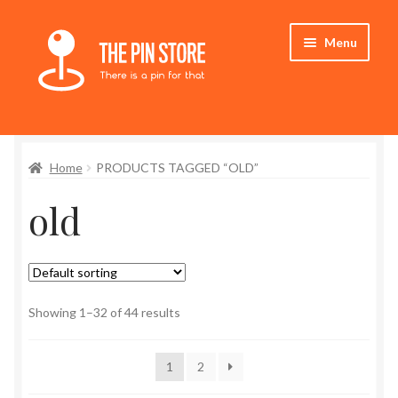
Skip
Skip
Menu
to
to
navigation
content
Home
Home
PRODUCTS TAGGED “OLD”
Store
old
My Account
Expand
Who We Are
child
menu
Showing 1–32 of 44 results
1
2