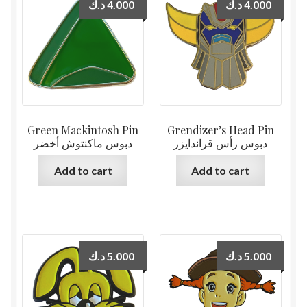
د.ك
4.000
د.ك
4.000
Green Mackintosh Pin
Grendizer’s Head Pin
دبوس رأس قراندايزر
دبوس ماكنتوش أخضر
Add to cart
Add to cart
د.ك
5.000
د.ك
5.000