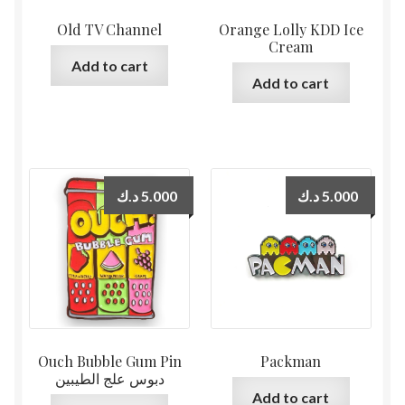
Old TV Channel
Orange Lolly KDD Ice
Cream
Add to cart
Add to cart
د.ك
5.000
د.ك
5.000
Ouch Bubble Gum Pin
Packman
دبوس علج الطيبين
Add to cart