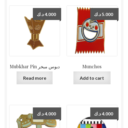
د.ك
4.000
د.ك
5.000
Mubkhar Pin دبوس مبخر
Munchos
Read more
Add to cart
د.ك
4.000
د.ك
4.000