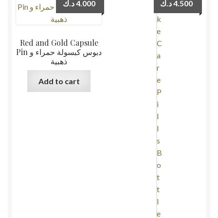
د.ك
4.000
د.ك
4.500
Red and Gold Capsule
Pin دبوس كبسولة حمراء و
ذهبية
Add to cart