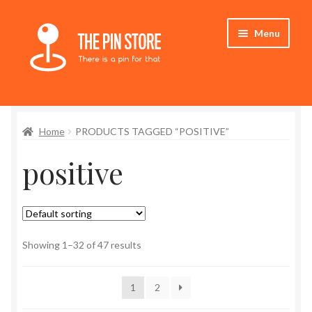
Skip
Skip
Menu
to
to
navigation
content
Home
Home
PRODUCTS TAGGED “POSITIVE”
Store
positive
My Account
Expand
Who We Are
child
menu
Showing 1–32 of 47 results
1
2