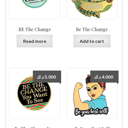
BE The Change
Be The Change
Read more
Add to cart
د.ك
5.000
د.ك
4.000