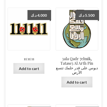
د.ك
4.000
د.ك
5.500
11:11:11
3ala Qadr 7elmik,
Tatase3 Al Arth Pin
دبوس على قدر حلمك تتسع
Add to cart
الأرض
Add to cart