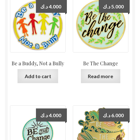
د.ك
4.000
د.ك
5.000
Be a Buddy, Not a Bully
Be The Change
Add to cart
Read more
د.ك
4.000
د.ك
6.000