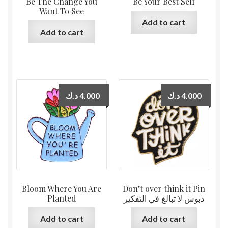
Be The Change You
Be Your Best Self
Want To See
Add to cart
Add to cart
د.ك
4.000
د.ك
4.000
Bloom Where You Are
Don’t over think it Pin
Planted
دبوس لا تبالغ في التفكير
Add to cart
Add to cart