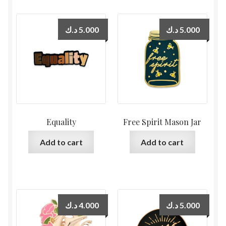
د.ك
5.000
د.ك
5.000
Equality
Free Spirit Mason Jar
Add to cart
Add to cart
د.ك
4.000
د.ك
5.000