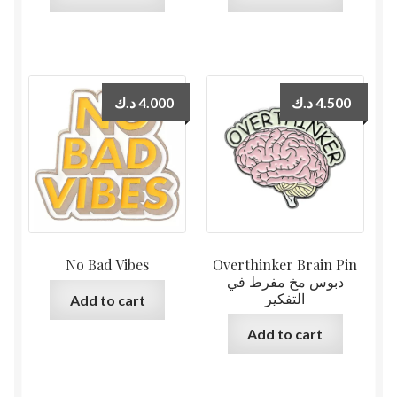
د.ك
4.000
د.ك
4.500
No Bad Vibes
Overthinker Brain Pin
دبوس مخ مفرط في
التفكير
Add to cart
Add to cart