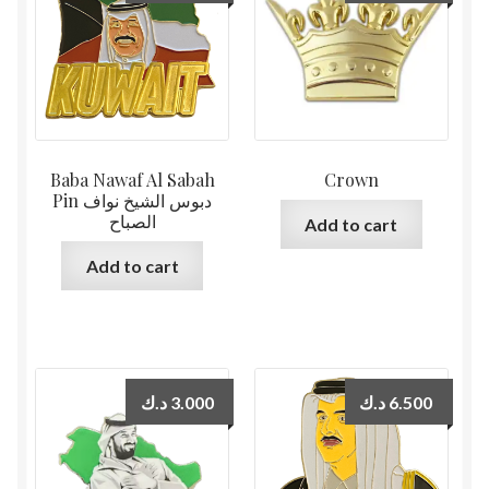
Baba Nawaf Al Sabah
Crown
Pin دبوس الشيخ نواف
الصباح
Add to cart
Add to cart
د.ك
3.000
د.ك
6.500