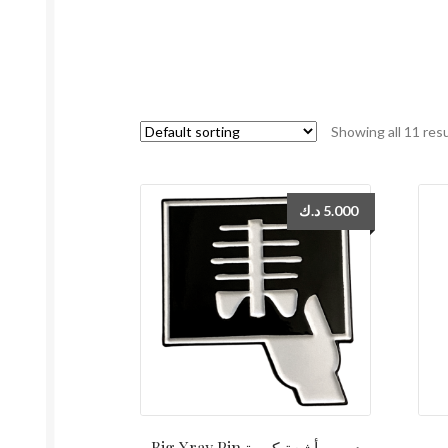
Showing all 11 res
د.ك
5.000
Big Xray Pin دبوس أشعة كبيرة