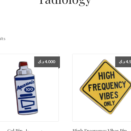
ults
د.ك
4.000
د.ك
4.
High Frequency Vibes Pin دبوس
Gel Pin دبوس جل