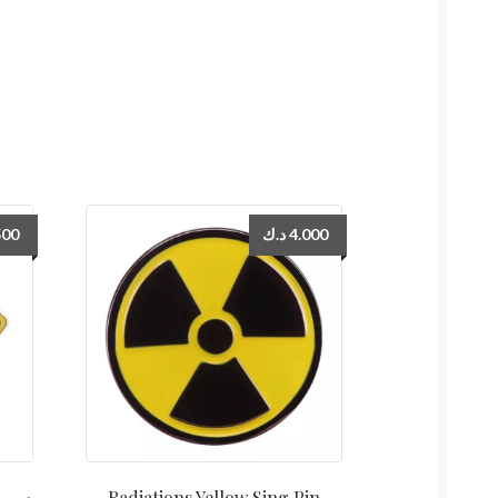
500
د.ك
4.000
Radiations Yellow Sing Pin