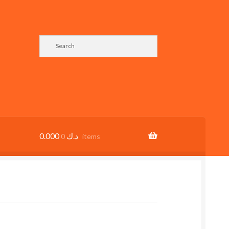
0.000
د.ك
0 items