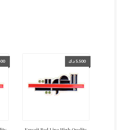
500
د.ك
5.500
ity
Kuwait Red Line High Quality