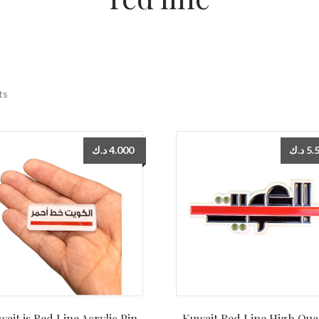
ts
د.ك
4.000
د.ك
5.
ait is Red Line Acrylic Pin
Kuwait Red Line High Qual