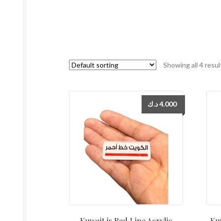
Showing all 4 resul
د.ك
4.000
Kuwait is Red Line Acrylic
Kuw