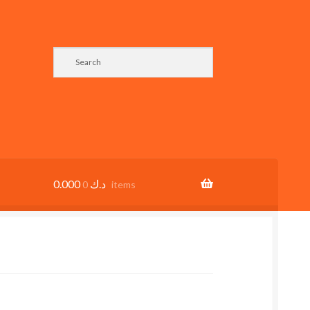
0.000
د.ك
0 items