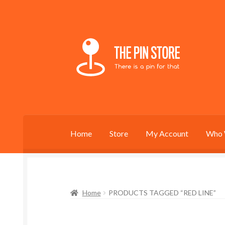
Skip
Skip
to
to
navigation
content
Home
Store
My Account
Who 
Home
PRODUCTS TAGGED “RED LINE”