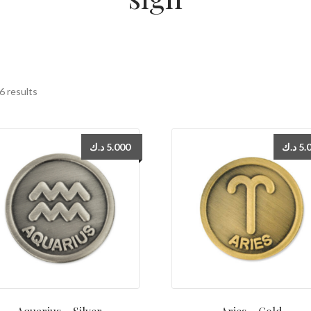
6 results
د.ك
5.000
د.ك
5.