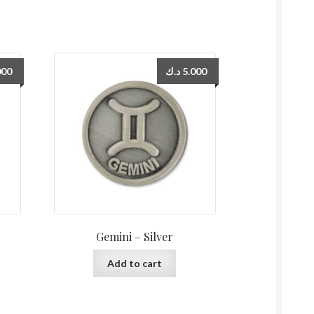
000
د.ك
5.000
Gemini – Silver
Add to cart