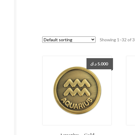
Showing 1–32 of 3
د.ك
5.000