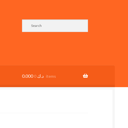
0.000
د.ك
0 items