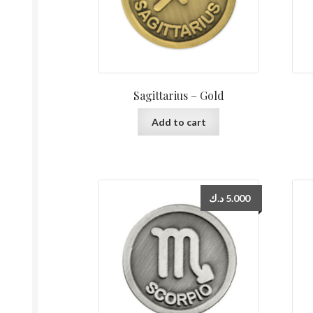
Sagittarius – Gold
Add to cart
د.ك
5.000