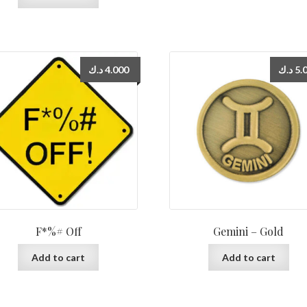
د.ك
4.000
د.ك
5.
F*%# Off
Gemini – Gold
Add to cart
Add to cart