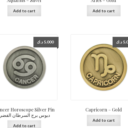
Aquarius – Silver
Aries – Gold
Add to cart
Add to cart
د.ك
5.000
د.ك
5.
ncer Horoscope Silver Pin
Capricorn – Gold
دبوس برج السرطان الفضي
Add to cart
Add to cart