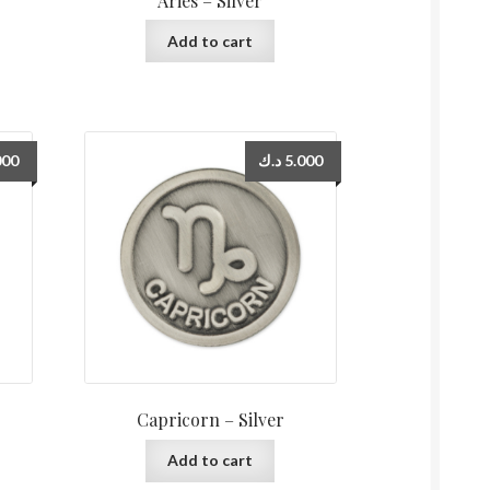
Aries – Silver
Add to cart
000
د.ك
5.000
Capricorn – Silver
Add to cart