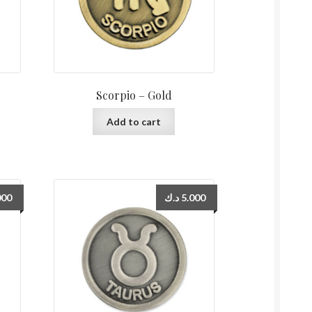
Scorpio – Gold
Add to cart
000
د.ك
5.000