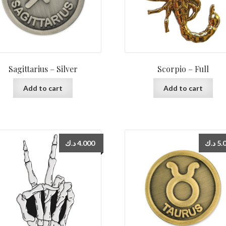
Sagittarius – Silver
Scorpio – Full
Add to cart
Add to cart
د.ك
4.000
د.ك
5.