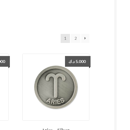
1
2
000
د.ك
5.000