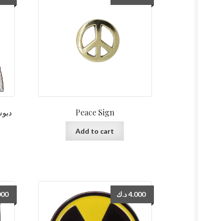
Peace Sign
Add to cart
000
د.ك
4.000