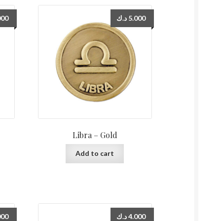
000
د.ك
5.000
Libra – Gold
Add to cart
000
د.ك
4.000