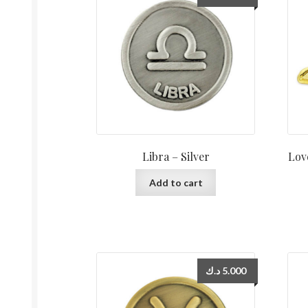
Libra – Silver
Love 
Add to cart
د.ك
5.000