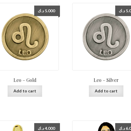
د.ك
5.000
د.ك
5.
Leo – Gold
Leo – Silver
Add to cart
Add to cart
د.ك
4.000
د.ك
6.