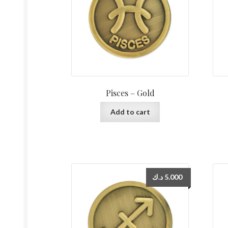
Pisces – Gold
Add to cart
د.ك
5.000