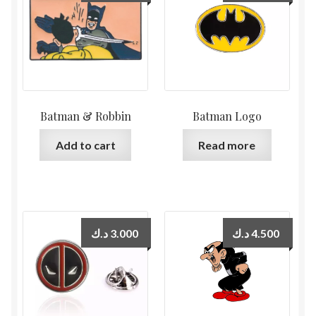
Batman & Robbin
Batman Logo
Add to cart
Read more
د.ك
3.000
د.ك
4.500