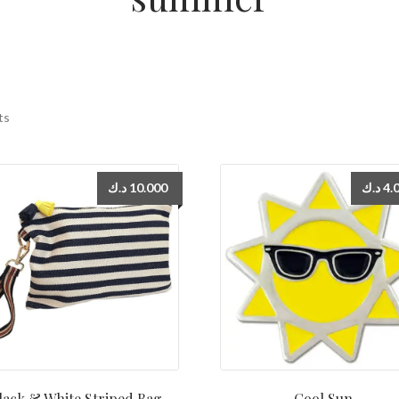
ts
د.ك
10.000
د.ك
4.
lack & White Striped Bag
Cool Sun