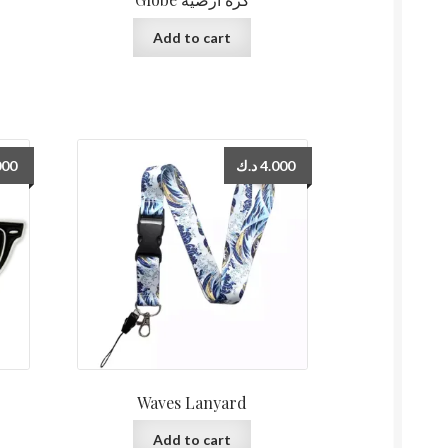
Add to cart
000
د.ك
4.000
Waves Lanyard
Add to cart