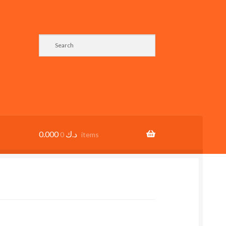
0.000
د.ك
0 items