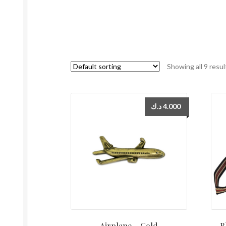
Showing all 9 resul
د.ك
4.000
Airplane – Gold
B