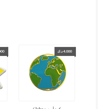
000
د.ك
4.000
Globe كرة أرضية