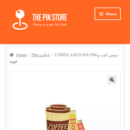
Skip
Skip
Menu
to
to
navigation
content
Home
Home
Pins باجات
COFFEE & BOOKS PIN دبوس كتب و
Store
قهوة
My Account
Who We Are
🔍