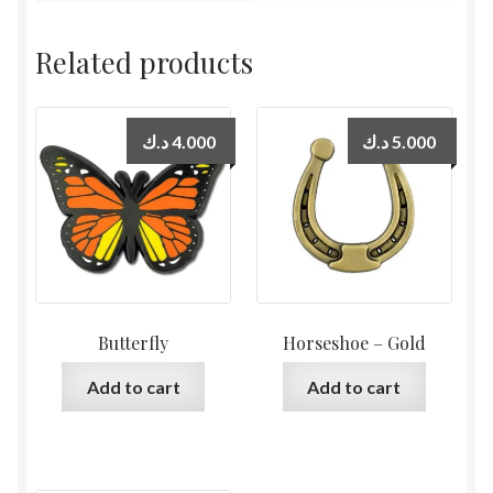
Related products
د.ك
4.000
د.ك
5.000
Butterfly
Horseshoe – Gold
Add to cart
Add to cart