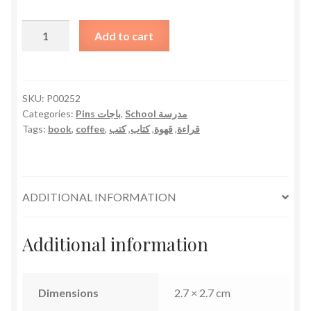
Coffee
Add to cart
&
Books
Pin
دبوس
SKU:
P00252
Categories:
Pins باجات
,
School مدرسة
كتب
Tags:
book
,
coffee
,
كتب
,
كتاب
,
قهوة
,
قراءة
و
قهوة
quantity
ADDITIONAL INFORMATION
Additional information
Dimensions
2.7 × 2.7 cm