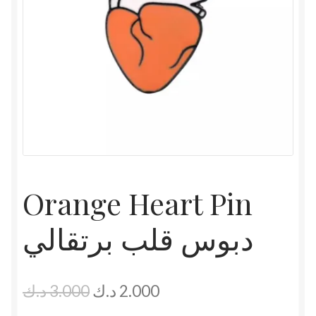
Orange Heart Pin
دبوس قلب برتقالي
Original
Current
د.ك
3.000
د.ك
2.000
price
price