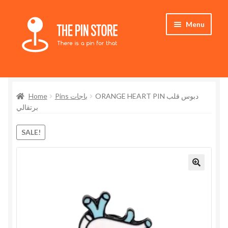
Skip
Skip
Menu
to
to
navigation
content
Home
Home
Pins باجات
ORANGE HEART PIN دبوس قلب
Store
برتقالي
My Account
SALE!
Expand
Who We Are
child
menu