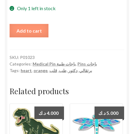
Only 1 left in stock
was:
is:
2.000 د.ك.
3.000 د.ك.
Orange
Add to cart
Heart
Pin
دبوس
قلب
SKU:
P01023
Categories:
Medical Pin باجات طبية
,
Pins باجات
برتقالي
Tags:
heart
,
orange
,
قلب
,
طب
,
دكتور
,
برتقالي
quantity
Related products
د.ك
4.000
د.ك
5.000