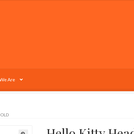
We Are
GOLD
Hello Kitty Hea