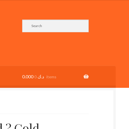
0.000
د.ك
0 items
d ? Gold