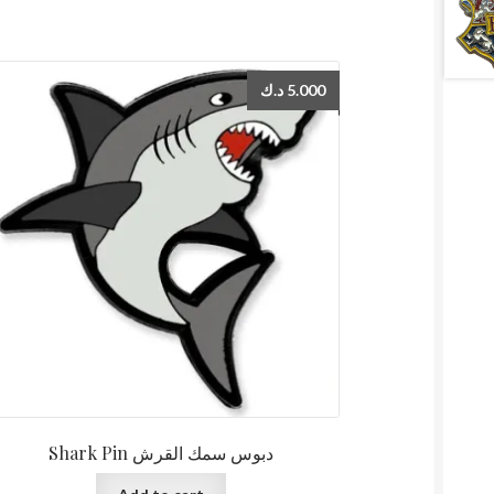
د.ك
5.000
Shark Pin دبوس سمك القرش