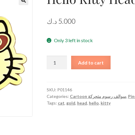
🔍
د.ك
5.000
Only 3 left in stock
Hello
Add to cart
Kitty
Head
?
Gold
SKU:
P01146
Categories:
Cartoon سوالف رسوم متحركة
,
quantity
Tags:
cat
,
gold
,
head
,
hello
,
kitty