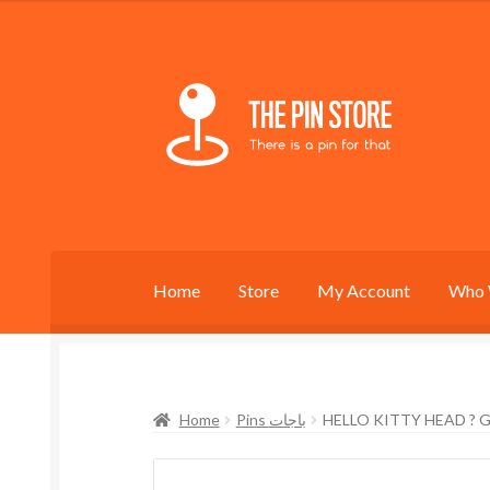
Skip
Skip
to
to
navigation
content
Home
Store
My Account
Who 
Home
Pins باجات
HELLO KITTY HEAD ? 