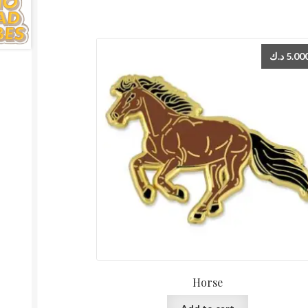
د.ك
5.00
Horse