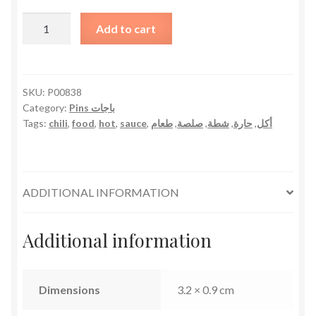
Hot
Add to cart
Sauce
Pin
دبوس
صلصة
SKU:
P00838
Category:
Pins باجات
حارة
Tags:
chili
,
food
,
hot
,
sauce
,
طعام
,
صلصة
,
شطة
,
حارة
,
أكل
quantity
ADDITIONAL INFORMATION
Additional information
Dimensions
3.2 × 0.9 cm