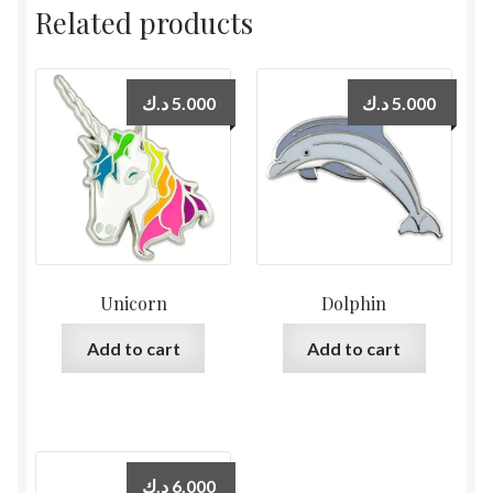
Related products
د.ك
5.000
د.ك
5.000
Unicorn
Dolphin
Add to cart
Add to cart
د.ك
6.000