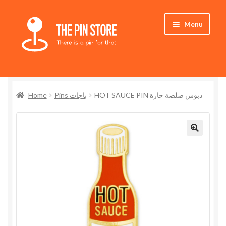
Skip
Skip
Menu
to
to
navigation
content
Home
Home
Pins باجات
HOT SAUCE PIN دبوس صلصة حارة
Store
My Account
Expand
Who We Are
child
menu