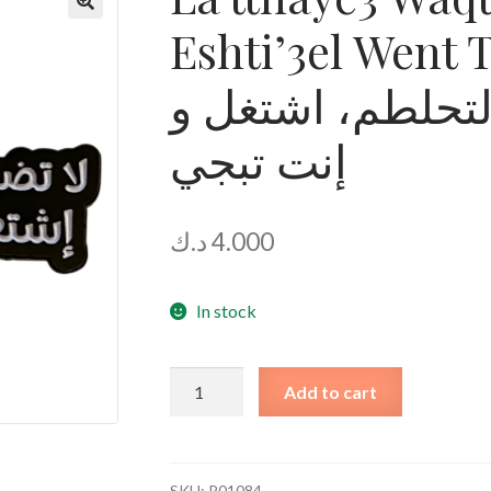
Eshti’3el Went Tab
لا تضيع وقت بال
إنت تبجي
د.ك
4.000
In stock
La
Add to cart
tthaye3
Waqt
Bil
T7il6m,
SKU:
P01084