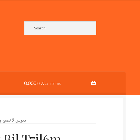
0.000
د.ك
0 items
وقت بالتحلطم، اشتغل و إنت تبجي
 Bil T7il6m,