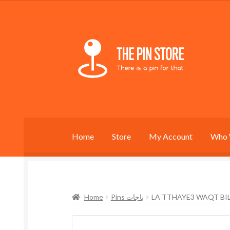
Skip
Skip
to
to
navigation
content
Home
Store
My Account
Who 
Home
Pins باجات