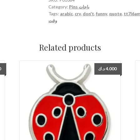
Category:
Pins باجات
Eshti'3el
Tags:
arabic
,
cry
,
don't
,
funny
,
quote
,
tt7l6a
Went
وقت
Tabchi
Pin
دبوس
Related products
لا
تضيع
وقت
0
د.ك
4.000
بالتحلطم،
اشتغل
و
إنت
تبجي
quantity