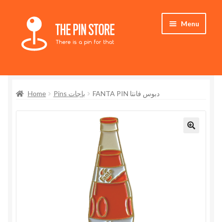
Skip
Skip
Menu
to
to
navigation
content
Home
Home
Pins باجات
FANTA PIN دبوس فانتا
Store
My Account
🔍
Who We Are