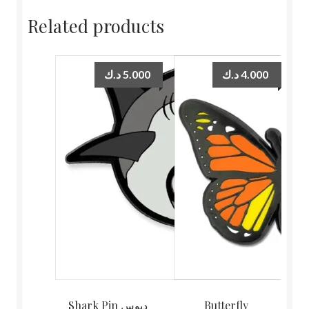
Related products
د.ك
5.000
د.ك
4.000
Shark Pin دبوس
Butterfly