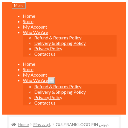
Skip
Skip
Menu
to
to
navigation
content
Home
Store
My Account
Who We Are
Refund & Returns Policy
Delivery & Shipping Policy
Privacy Policy
Contact us
Home
Store
My Account
Who We Are
Expand
child
Refund & Returns Policy
menu
Delivery & Shipping Policy
Privacy Policy
Contact us
Home
Pins باجات
GULF BANK LOGO PIN دبوس