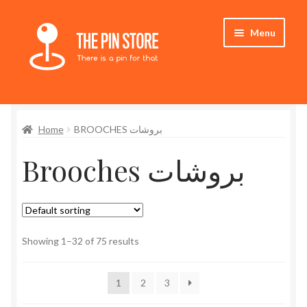
Skip
Skip
Menu
to
to
navigation
content
Home
Home
BROOCHES بروشات
Store
Brooches بروشات
My Account
Expand
Who We Are
child
menu
Showing 1–32 of 75 results
1
2
3