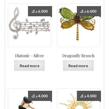
د.ك
6.000
د.ك
6.000
Diatonic – Silver
Dragonfly Brooch
Read more
Read more
د.ك
4.000
د.ك
4.000