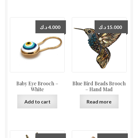
د.ك
4.000
د.ك
15.000
Baby Eye Brooch –
Blue Bird Beads Brooch
White
– Hand Mad
Add to cart
Read more