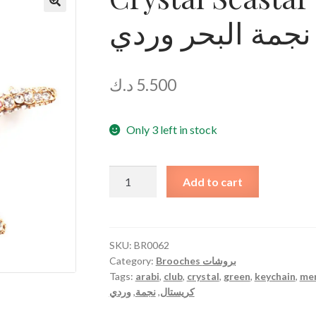
جمة البحر وردي
د.ك
5.500
Only 3 left in stock
Crystal
Add to cart
Seastar
Pink
Pin
Brooch
SKU:
BR0062
Category:
Brooches بروشات
بروش
Tags:
arabi
,
club
,
crystal
,
green
,
keychain
,
me
كريستال
وردي
,
نجمة
,
كريستال
نجمة
البحر