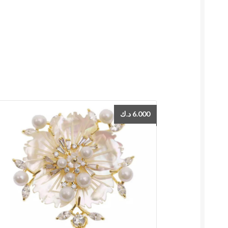
د.ك
6.000