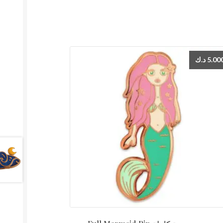
د.ك
5.00