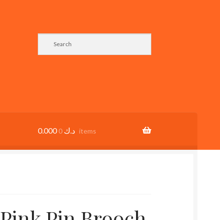
0.000
د.ك
0 items
 Pink Pin Brooch