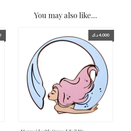
وردي
You may also like…
quantity
0
د.ك
4.000