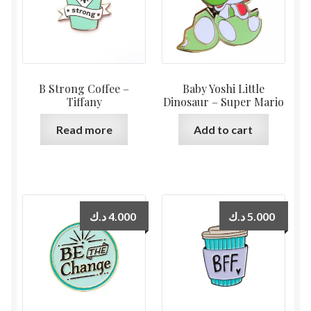
B Strong Coffee –
Baby Yoshi Little
Tiffany
Dinosaur – Super Mario
Read more
Add to cart
د.ك
4.000
د.ك
5.000