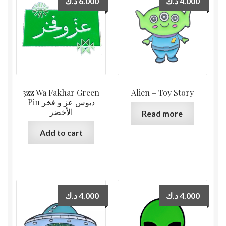
د.ك
6.000
د.ك
4.000
3zz Wa Fakhar Green
Alien – Toy Story
Pin دبوس عز و فخر
الأخضر
Read more
Add to cart
د.ك
4.000
د.ك
4.000