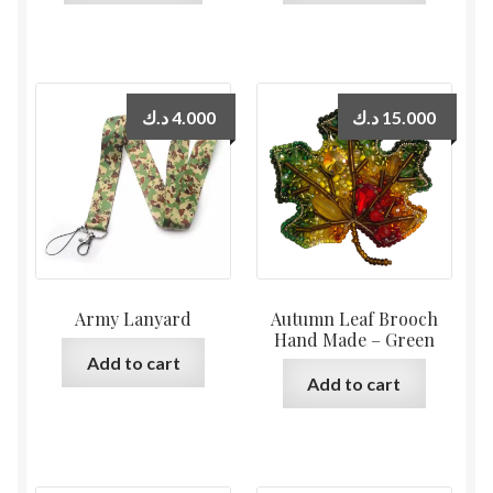
د.ك
4.000
د.ك
15.000
Army Lanyard
Autumn Leaf Brooch
Hand Made – Green
Add to cart
Add to cart