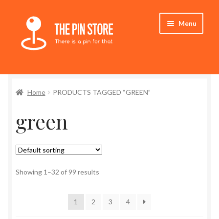
Skip
Skip
Menu
to
to
navigation
content
Home
Home
PRODUCTS TAGGED “GREEN”
Store
green
My Account
Expand
Who We Are
child
menu
Showing 1–32 of 99 results
1
2
3
4