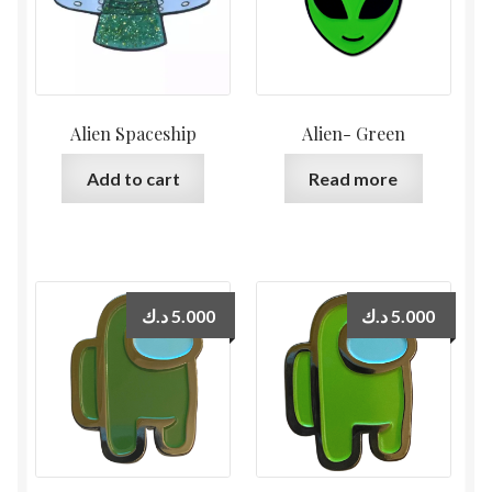
Alien Spaceship
Alien- Green
Add to cart
Read more
د.ك
5.000
د.ك
5.000