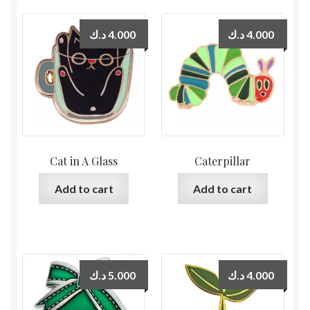
د.ك
4.000
د.ك
4.000
Cat in A Glass
Caterpillar
Add to cart
Add to cart
د.ك
5.000
د.ك
4.000