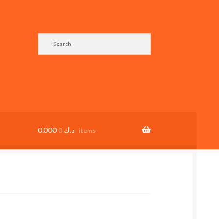
0.000
د.ك
0 items