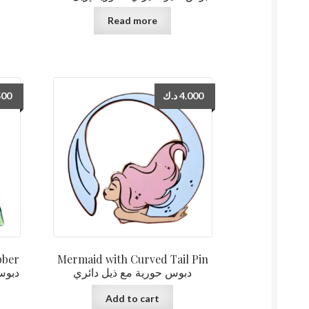
Read more
500
د.ك
4.000
bber
Mermaid with Curved Tail Pin
دبوس حورية مع ذيل دائري
دبوس 
Add to cart