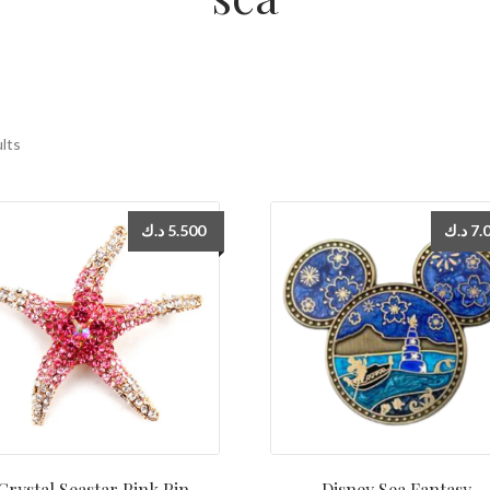
ults
د.ك
5.500
د.ك
7.
Crystal Seastar Pink Pin
Disney Sea Fantasy