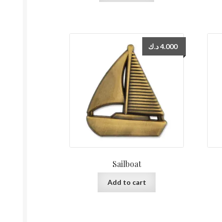
د.ك
4.000
Sailboat
Add to cart