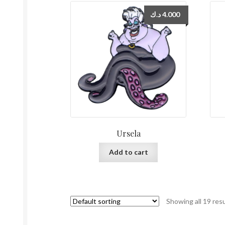
د.ك
4.000
Ursela
Add to cart
Showing all 19 res