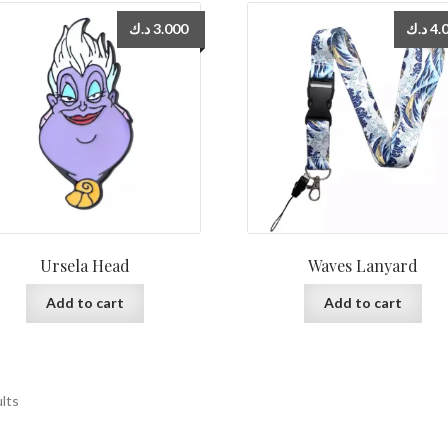
د.ك
3.000
د.ك
4.
Ursela Head
Waves Lanyard
Add to cart
Add to cart
ults