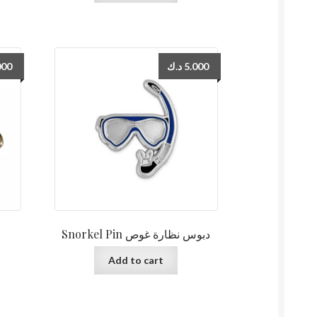
000
د.ك
5.000
Snorkel Pin دبوس نظارة غوص
Add to cart