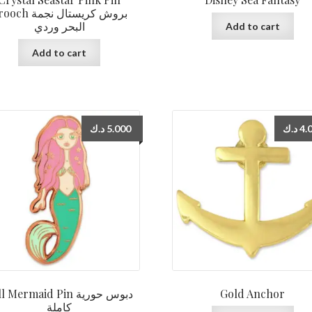
h بروش كريستال نجمة
البحر وردي
Add to cart
Add to cart
د.ك
5.000
د.ك
4.
 Mermaid Pin دبوس حورية
Gold Anchor
كاملة