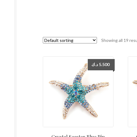
Showing all 19 res
د.ك
5.500
Crystal Seastar Blue Pin