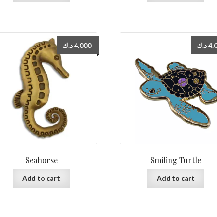
د.ك
4.000
د.ك
4.
Seahorse
Smiling Turtle
Add to cart
Add to cart