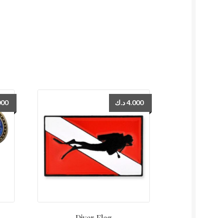
000
د.ك
4.000
Diver Flag