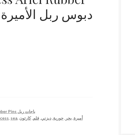
دبوس ربل الأميرة الح
Rubber Pins باجات ربل
ncess
,
sea
,
كارتون
,
فلم
,
ديزني
,
حورية
,
بحر
,
أميرة