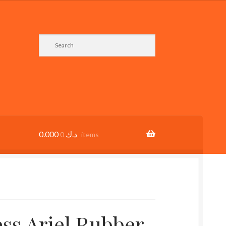
0.000
د.ك
0 items
ss Ariel Rubber