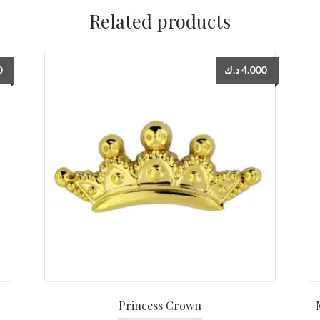
Related products
إريل
quantity
0
د.ك
4.000
Princess Crown
M