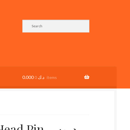
0.000
د.ك
0 items
d Pin دبوس