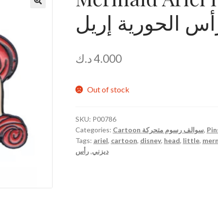
أس الحورية إريل
🔍
د.ك
4.000
Out of stock
SKU:
P00786
Categories:
Cartoon سوالف رسوم متحركة
,
Tags:
ariel
,
cartoon
,
disney
,
head
,
little
,
mer
رأس
,
ديزني