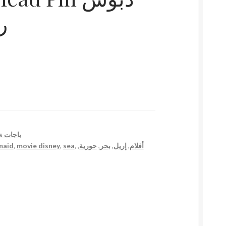
ر
Pins باجات
maid
,
movie disney
,
sea
,
,
حورية
,
بحر
,
إريل
,
أفلام