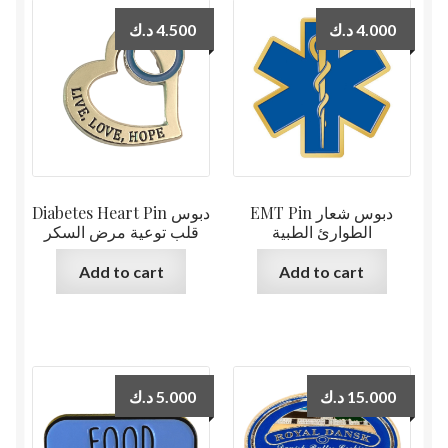
د.ك
4.500
د.ك
4.000
EMT Pin دبوس شعار
Diabetes Heart Pin دبوس
الطوارئ الطبية
قلب توعية مرض السكر
Add to cart
Add to cart
د.ك
5.000
د.ك
15.000