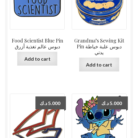
Food Scientist Blue Pin
Grandma’s Sewing Kit
Pin دبوس علبة خياطة
دبوس عالم تغذية أزرق
يدتي
Add to cart
Add to cart
د.ك
5.000
د.ك
5.000