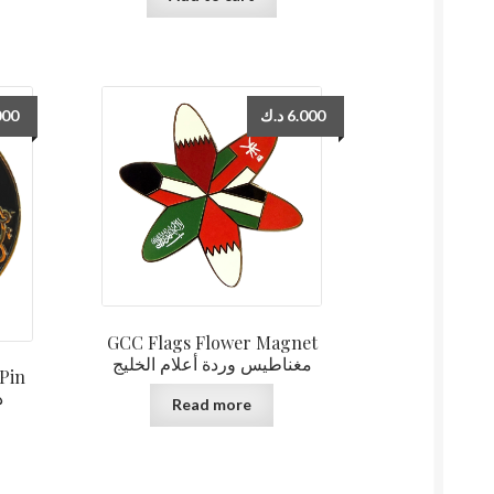
000
د.ك
6.000
GCC Flags Flower Magnet
مغناطيس وردة أعلام الخليج
Pin
د
Read more