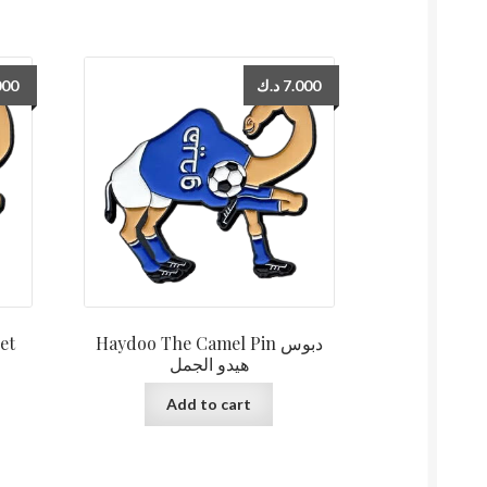
000
د.ك
7.000
et
Haydoo The Camel Pin دبوس
هيدو الجمل
Add to cart