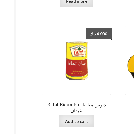
Read more
د.ك
6.000
Batat Eidan Pin دبوس بطاط
عيدان
Add to cart