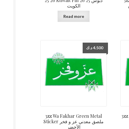
25 26 Kuwait Pin دبوس 25 26
3z
الكويت
Read more
د.ك
4.500
3zz Wa Fakhar Green Metal
3zz 
Sticker ملصق معدني عز و فخر
الأخضر