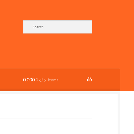
0.000
د.ك
0 items