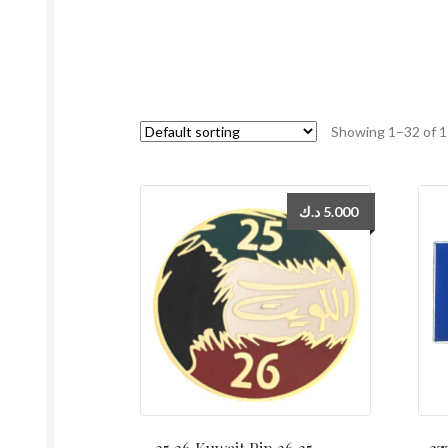
Showing 1–32 of 1
د.ك
5.000