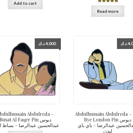
Add to cart
Rated
5.00
Read more
out of 5
د.ك
4.000
د.ك
4.
bdulhussain Abdulreda –
Abdulhussain Abdulreda –
Bye London Pin دبوس
Busat Al Faqer Pin دبوس
الحسين عبدالرضا – باي باي
عبدالحسين عبدالرضا – بساط ا
لندن