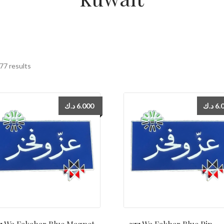
77 results
د.ك
6.000
د.ك
6.