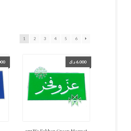
1
2
3
4
5
6
000
د.ك
6.000