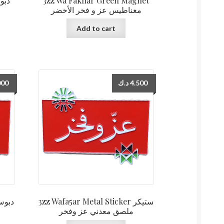
3zz Wa Fakhar Green Magnet
مغناطيس عز و فخر الأخضر
Add to cart
000
د.ك
4.500
3zz Wafa5ar Metal Sticker ستيكر
ملصق معدني عز وفخر