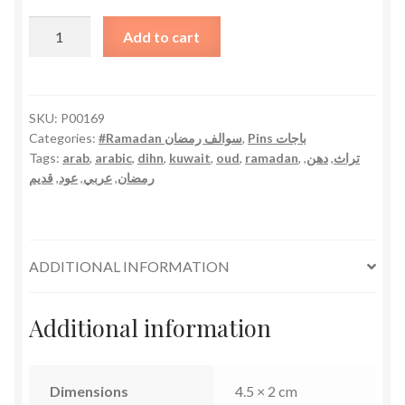
Dihn
Add to cart
Oud
Pin
دبوس
دهن
SKU:
P00169
Categories:
#Ramadan سوالف رمضان
,
Pins باجات
العود
Tags:
arab
,
arabic
,
dihn
,
kuwait
,
oud
,
ramadan
,
,
دهن
,
تراث
quantity
قديم
,
عود
,
عربي
,
رمضان
ADDITIONAL INFORMATION
Additional information
Dimensions
4.5 × 2 cm