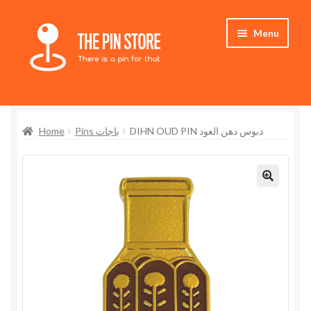
Skip
Skip
Menu
to
to
navigation
content
Home
Home
Pins باجات
DIHN OUD PIN دبوس دهن العود
Store
My Account
Expand
Who We Are
child
menu