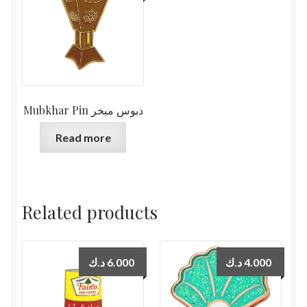
Mubkhar Pin دبوس مبخر
Read more
Related products
د.ك
6.000
د.ك
4.000