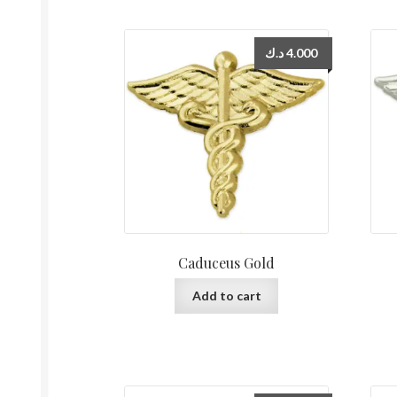
د.ك
4.000
Caduceus Gold
Add to cart