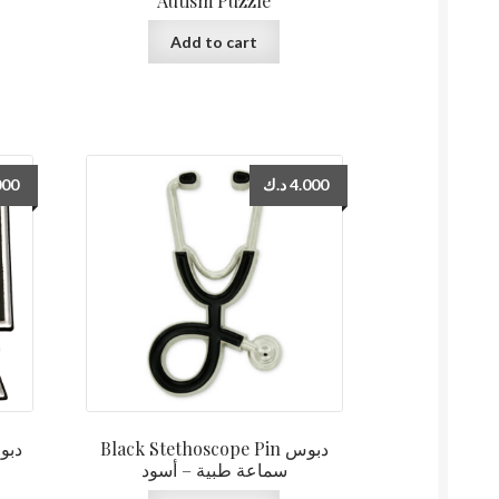
Autism Puzzle
Add to cart
000
د.ك
4.000
Black Stethoscope Pin دبوس
دبوس 
سماعة طبية – أسود