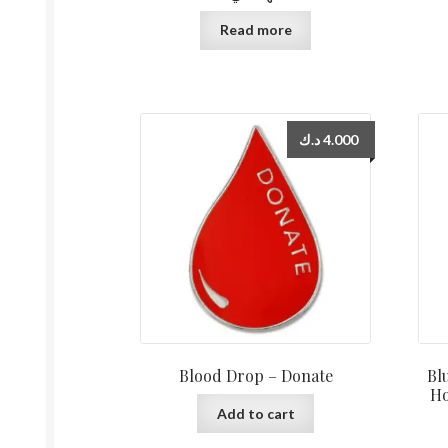
Read more
د.ك
4.000
Blood Drop – Donate
Bl
Holde
Add to cart