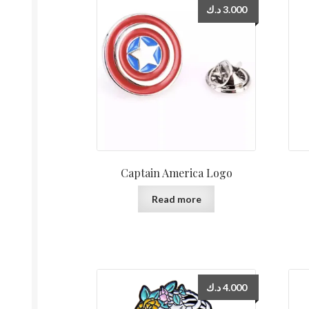
د.ك
3.000
Captain America Logo
Read more
د.ك
4.000