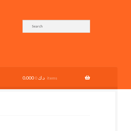
0.000
د.ك
0 items