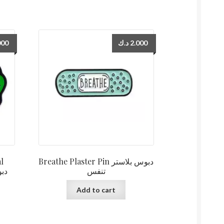
000
د.ك
2.000
l
Breathe Plaster Pin دبوس بلاستر
تنفس
Add to cart