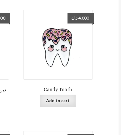
000
د.ك
4.000
Candy Tooth
Add to cart