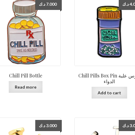
د.ك
7.000
د.ك
4.
Chill Pill Bottle
Chill Pills Box Pin دبوس علبة
الدواء
Read more
Add to cart
د.ك
3.000
د.ك
3.