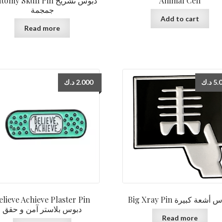
my Skull Pin دبوس تشريح
Animal Cell
جمجمة
Add to cart
Read more
د.ك
2.000
د.ك
5.
elieve Achieve Plaster Pin
Big Xray Pin أشعة كبيرة
دبوس بلاستر آمن و حقق
Read more