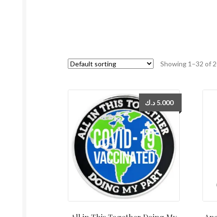
Showing 1–32 of 2
د.ك
5.000