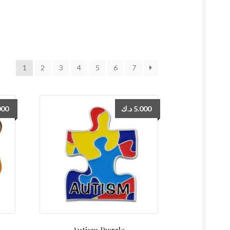
1
2
3
4
5
6
7
000
د.ك
5.000