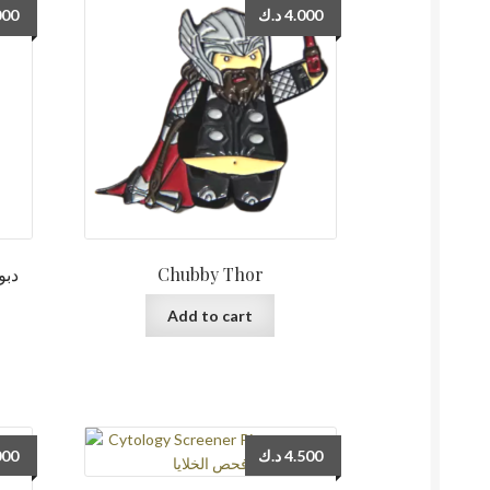
000
د.ك
4.000
Chubby Thor
Add to cart
000
د.ك
4.500