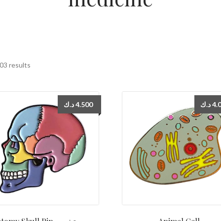
03 results
د.ك
4.500
د.ك
4.