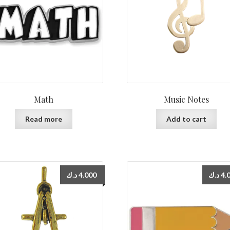
Math
Music Notes
Read more
Add to cart
د.ك
4.000
د.ك
4.