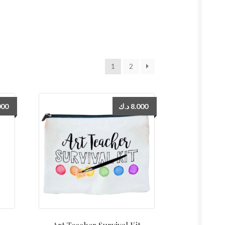
1
2
000
د.ك
8.000