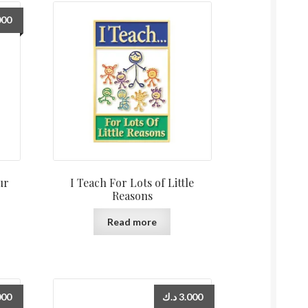
000
ur
I Teach For Lots of Little
Reasons
Read more
000
د.ك
3.000