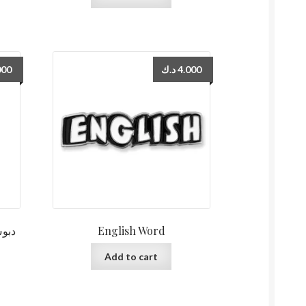
000
د.ك
4.000
English Word
Add to cart