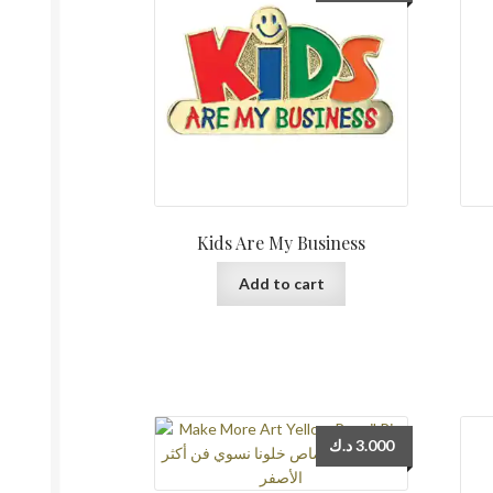
Kids Are My Business
Add to cart
د.ك
3.000