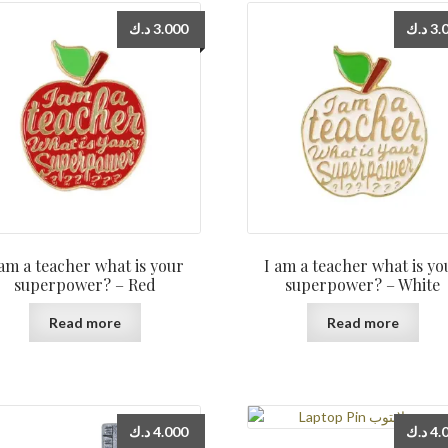
د.ك
3.000
د.ك
3.
 am a teacher what is your
I am a teacher what is yo
superpower? – Red
superpower? – White
Read more
Read more
د.ك
4.000
د.ك
4.