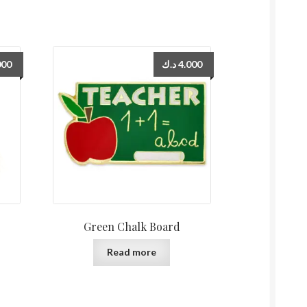
000
د.ك
4.000
Green Chalk Board
Read more