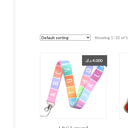
Showing 1–32 of 5
د.ك
4.000