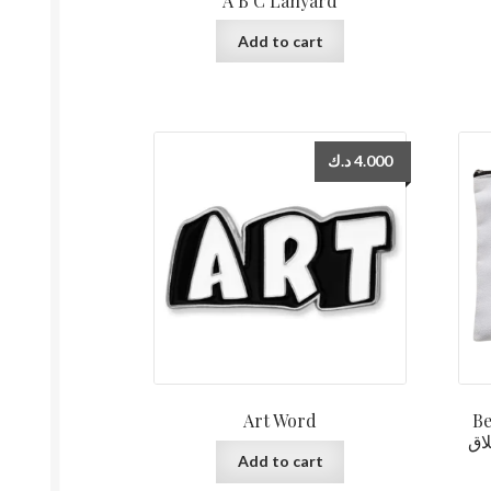
A B C Lanyard
Add to cart
د.ك
4.000
Art Word
Be
اق
Add to cart