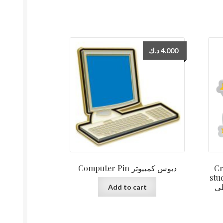
د.ك
4.000
Computer Pin دبوس كمبيوتر
Cr
stude
لى
Add to cart