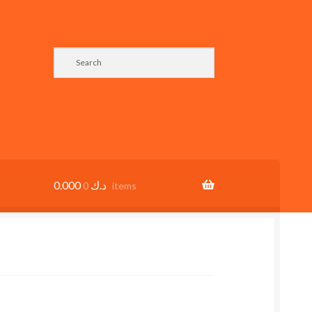
0.000
د.ك
0 items