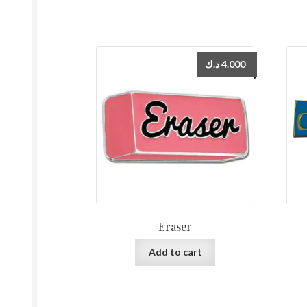
د.ك
4.000
Eraser
Add to cart