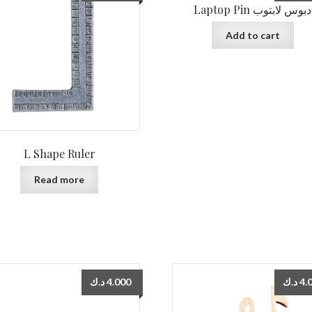
Laptop Pin دبوس لابتوب
Add to cart
L Shape Ruler
Read more
د.ك
4.000
د.ك
4.