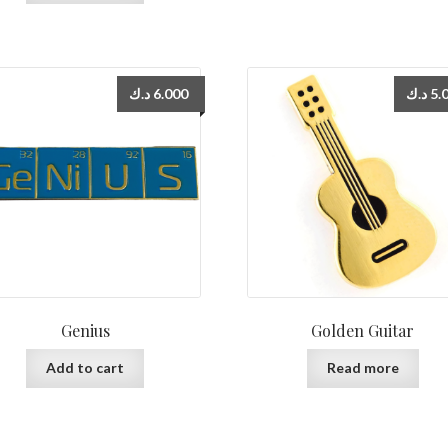
د.ك
6.000
د.ك
5.
Genius
Golden Guitar
Add to cart
Read more