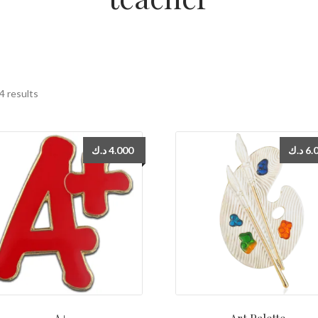
4 results
د.ك
4.000
د.ك
6.