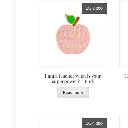
د.ك
3.000
I am a teacher what is your
I
superpower? – Pink
Read more
د.ك
4.000