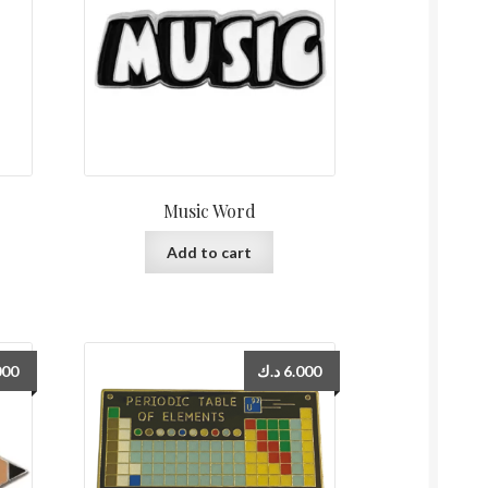
Music Word
Add to cart
000
د.ك
6.000