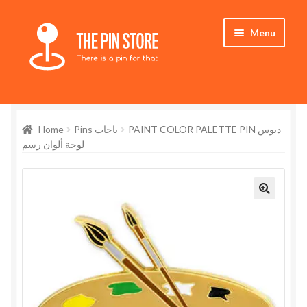
Skip
Skip
Menu
to
to
navigation
content
Home
Home
Pins باجات
PAINT COLOR PALETTE PIN دبوس
Store
لوحة ألوان رسم
My Account
Expand
Who We Are
child
menu