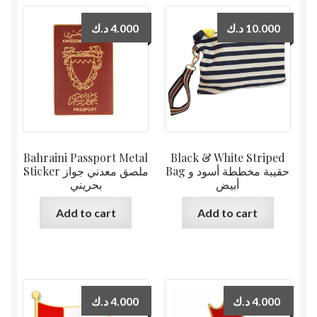
د.ك
4.000
د.ك
10.000
Bahraini Passport Metal
Black & White Striped
Bag حقيبة مخططة أسود و
Sticker ملصق معدني جواز
أبيض
بحريني
Add to cart
Add to cart
د.ك
4.000
د.ك
4.000