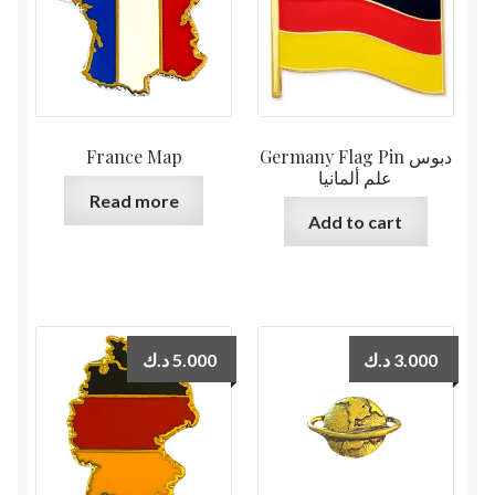
France Map
Germany Flag Pin دبوس
علم ألمانيا
Read more
Add to cart
د.ك
5.000
د.ك
3.000