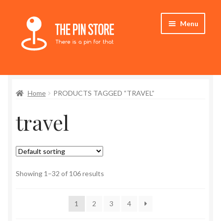
Skip
Skip
Menu
to
to
navigation
content
Home
Home
PRODUCTS TAGGED “TRAVEL”
Store
travel
My Account
Expand
Who We Are
child
menu
Showing 1–32 of 106 results
1
2
3
4