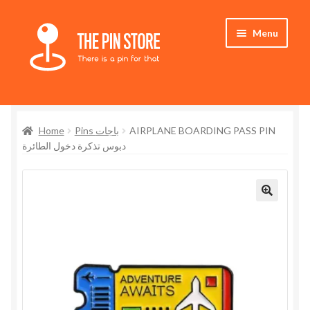
Skip
Skip
Menu
to
to
navigation
content
Home
Home
Pins باجات
AIRPLANE BOARDING PASS PIN
Store
دبوس تذكرة دخول الطائرة
My Account
Who We Are
🔍