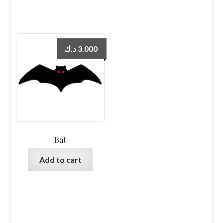
د.ك
3.000
Bat
Add to cart