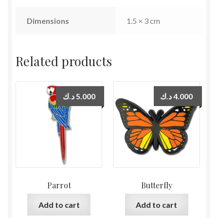
Dimensions
1.5 × 3 cm
Related products
د.ك
5.000
د.ك
4.000
Parrot
Butterfly
Add to cart
Add to cart