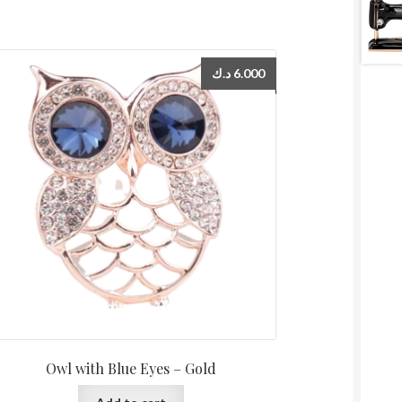
د.ك
6.000
Owl with Blue Eyes – Gold