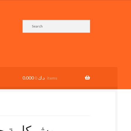
0.000
د.ك
0 items
 Brooch بروش كلمة حب