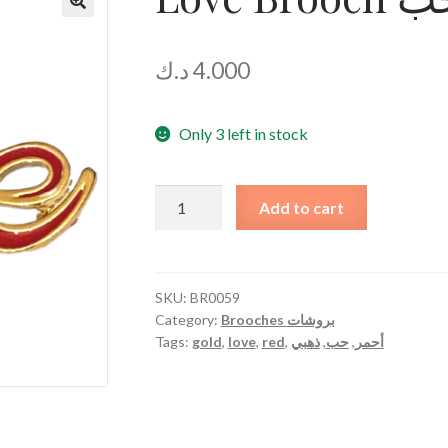
د.ك
4.000
Only 3 left in stock
Love
Add to cart
Brooch
بروش
كلمة
حب
SKU:
BR0059
Category:
Brooches بروشات
quantity
Tags:
gold
,
love
,
red
,
ذهبي
,
حب
,
أحمر