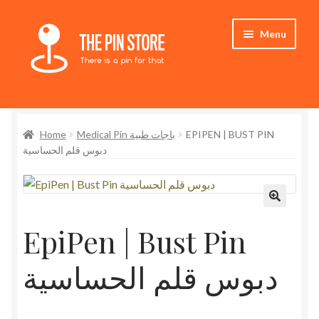
Skip
Skip
Menu
to
to
navigation
content
Home
Home
Medical Pin باجات طبية
EPIPEN | BUST PIN
Store
دبوس قلم الحساسية
My Account
Expand
Who We Are
child
EpiPen | Bust Pin
menu
دبوس قلم الحساسية