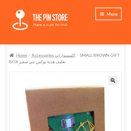
Skip
Skip
Menu
to
to
navigation
content
Home
Home
Accessories اكسسوارات
SMALL BROWN GIFT
Store
BOX تغليف هدية بوكس بني صغير
My Account
Who We Are
🔍