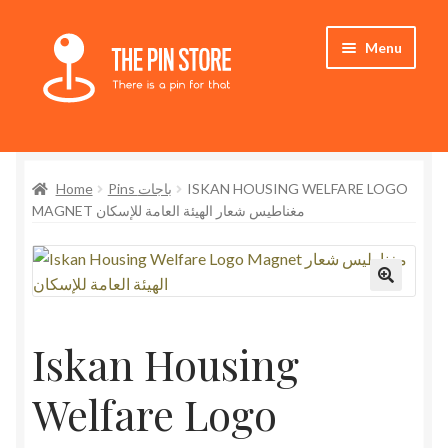
Skip
Skip
Menu
to
to
navigation
content
Home
Home
Pins باجات
ISKAN HOUSING WELFARE LOGO
Store
MAGNET مغناطيس شعار الهيئة العامة للإسكان
My Account
Expand
Who We Are
child
menu
Iskan Housing
Welfare Logo