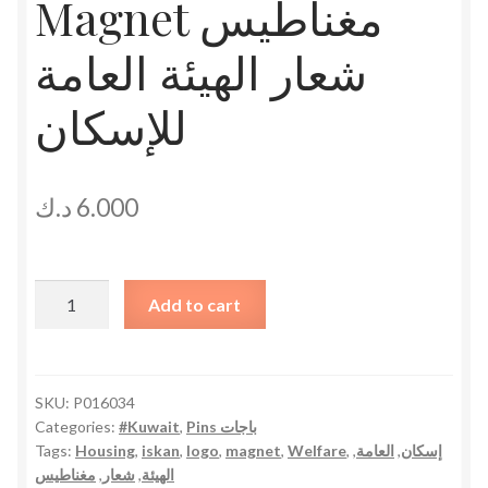
Magnet مغناطيس
شعار الهيئة العامة
للإسكان
د.ك
6.000
Iskan
Add to cart
Housing
Welfare
Logo
Magnet
SKU:
P016034
Categories:
#Kuwait
,
Pins باجات
مغناطيس
Tags:
Housing
,
iskan
,
logo
,
magnet
,
Welfare
,
,
العامة
,
إسكان
شعار
مغناطيس
,
شعار
,
الهيئة
الهيئة