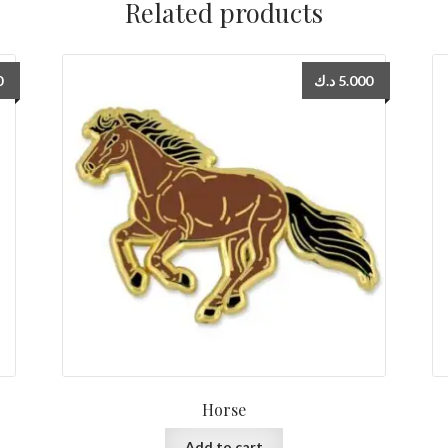
Related products
0
د.ك
5.000
Horse
Add to cart