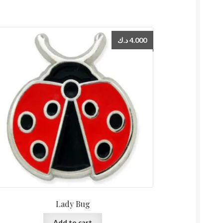
د.ك
4.000
Lady Bug
Add to cart