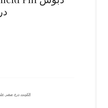
در
علم
,
صغير
,
درع
,
الكويت