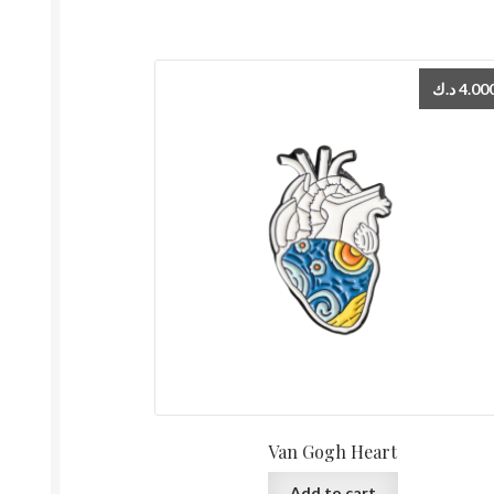
د.ك
4.00
Van Gogh Heart
Add to cart