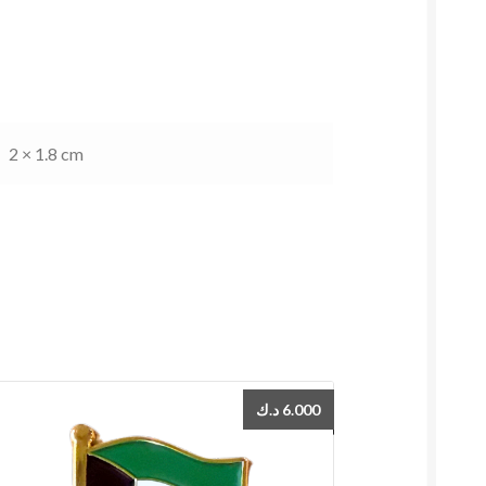
2 × 1.8 cm
د.ك
6.000