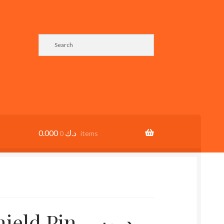
0.000
د.ك
0 items
d Pin دبوس