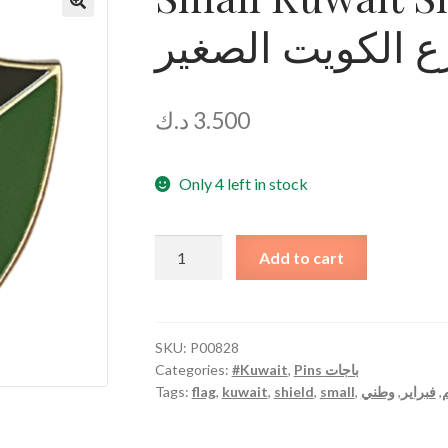
ع الكويت الصغير
د.ك
3.500
Only 4 left in stock
Small
Add to cart
Kuwait
Shield
Pin
دبوس
SKU:
P00828
Categories:
#Kuwait
,
Pins باجات
درع
Tags:
flag
,
kuwait
,
shield
,
small
,
وطني
,
فبراير
,
الكويت
الصغير
quantity