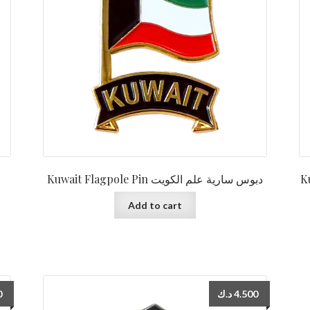
Kuw
Kuwait Flagpole Pin دبوس سارية علم الكويت
Add to cart
0
د.ك
4.500