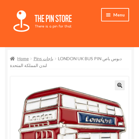
Skip
Skip
Menu
to
to
navigation
content
Home
Home
Pins باجات
LONDON UK BUS PIN دبوس باص
Store
لندن المملكة المتحدة
My Account
Expand
Who We Are
child
menu