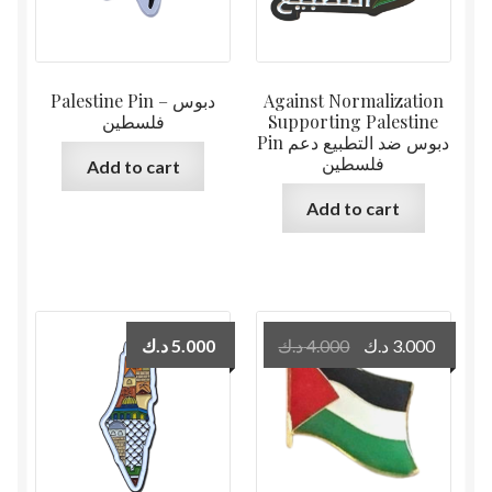
Palestine Pin – دبوس
Against Normalization
فلسطين
Supporting Palestine
Pin دبوس ضد التطبيع دعم
فلسطين
Add to cart
Add to cart
Original
Curren
د.ك
5.000
د.ك
4.000
د.ك
3.000
price
price
was:
is:
4.000 د.ك.