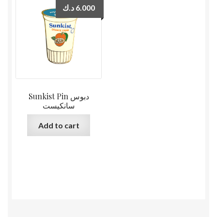
د.ك
6.000
Sunkist Pin دبوس
سانكيست
Add to cart