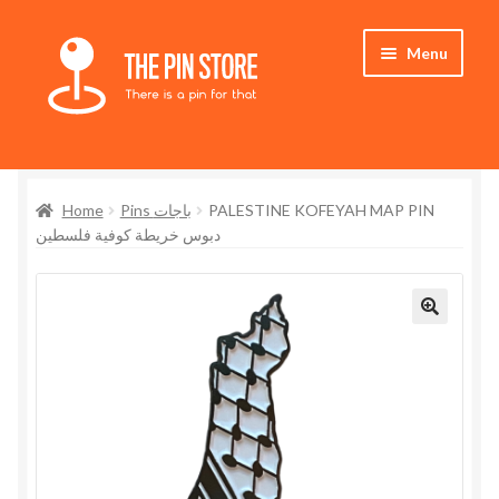
Skip
Skip
Menu
to
to
navigation
content
Home
Home
Pins باجات
PALESTINE KOFEYAH MAP PIN
Store
دبوس خريطة كوفية فلسطين
My Account
Expand
Who We Are
🔍
child
menu