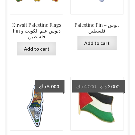
Kuwait Palestine Flags
Palestine Pin – دبوس
فلسطين
Pin دبوس علم الكويت و
فلسطين
Add to cart
Add to cart
Original
Curren
د.ك
5.000
د.ك
4.000
د.ك
3.000
price
price
was:
is:
4.000 د.ك.