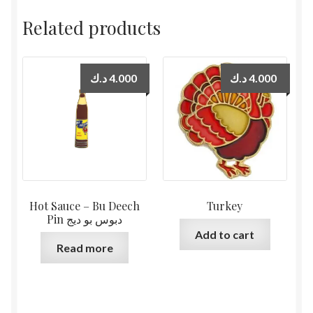
Related products
د.ك
4.000
د.ك
4.000
Hot Sauce – Bu Deech
Turkey
Pin دبوس بو ديج
Add to cart
Read more