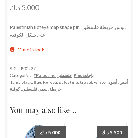
د.ك
5.000
Palestinian kofeya map shape pin. دبوس خريطة فلسطين
على شكل الكوفيه
Out of stock
SKU:
P00927
Categories:
#Palestine فلسطين
,
Pins باجات
Tags:
black
,
flag
,
kofeya
,
palestine
,
travel
,
white
,
,
أسود
,
أبيض
كوفية
,
فلسطين
,
سفر
,
خريطة
You may also like…
د.ك
5.000
د.ك
5.500