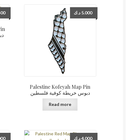
500
د.ك
5.000
Pin
دب
Palestine Kofeyah Map Pin
دبوس خريطة كوفية فلسطين
Read more
000
د.ك
4.000