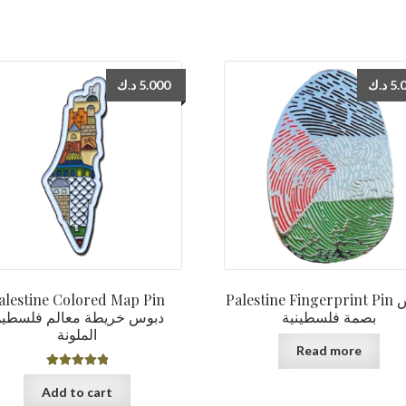
د.ك
5.000
د.ك
5.
alestine Colored Map Pin
Palestine Fingerprint Pin دبوس
بصمة فلسطينية
دبوس خريطة معالم فلسطي
الملونة
Read more
Rated
5.00
Add to cart
out of 5