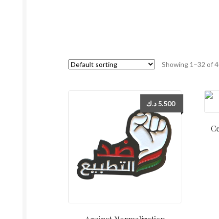
Showing 1–32 of 4
د.ك
5.500
Cea