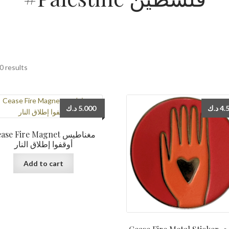
0 results
د.ك
5.000
د.ك
4.
se Fire Magnet مغناطيس
أوقفوا إطلاق النار
Add to cart