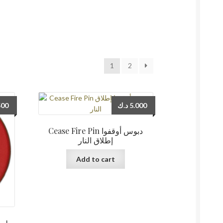
1
2
500
د.ك
5.000
Cease Fire Pin دبوس أوقفوا
إطلاق النار
Add to cart