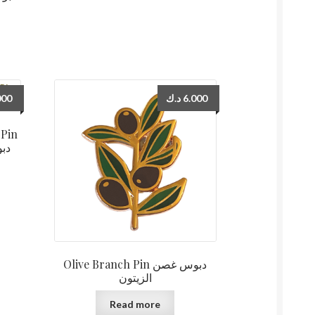
000
د.ك
6.000
 Pin
دب
Olive Branch Pin دبوس غصن
الزيتون
Read more