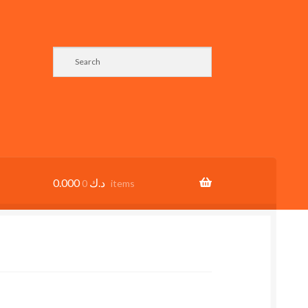
0.000
د.ك
0 items