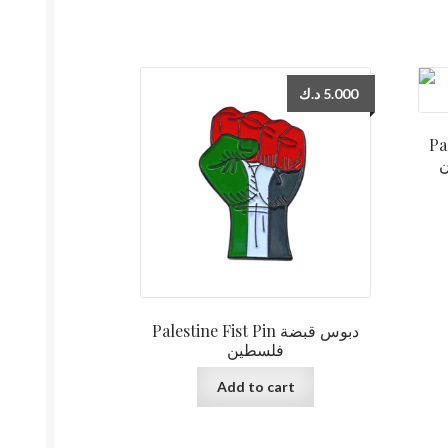
د.ك
5.000
Pa
ن
Palestine Fist Pin دبوس قبضة
فلسطين
Add to cart