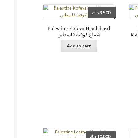
د.ك
3.500
Palestine Kofeya Headshawl
Magnet فية
شماغ كوفية فلسطين
Add to cart
د.ك
10.000