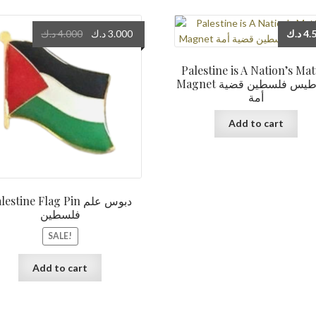
Original
Current
د.ك
4.000
د.ك
3.000
د.ك
4.
price
price
was:
is:
Palestine is A Nation’s Mat
3.000 د.ك.
4.000 د.ك.
Magnet مغناطيس فلسطين قضية
أمة
Add to cart
estine Flag Pin دبوس علم
فلسطين
SALE!
Add to cart