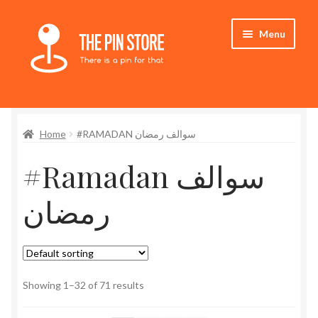
Skip
Skip
Menu
to
to
navigation
content
Home
Home
#RAMADAN سوالف رمضان
Store
#Ramadan سوالف
My Account
رمضان
Who We Are
Showing 1–32 of 71 results