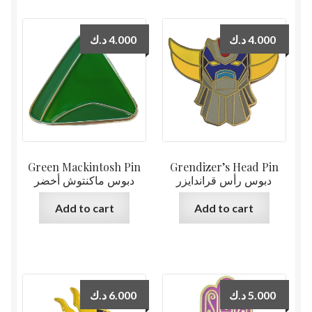
د.ك
4.000
د.ك
4.000
Green Mackintosh Pin
Grendizer’s Head Pin
دبوس رأس قراندايزر
دبوس ماكنتوش أخضر
Add to cart
Add to cart
د.ك
6.000
د.ك
5.000