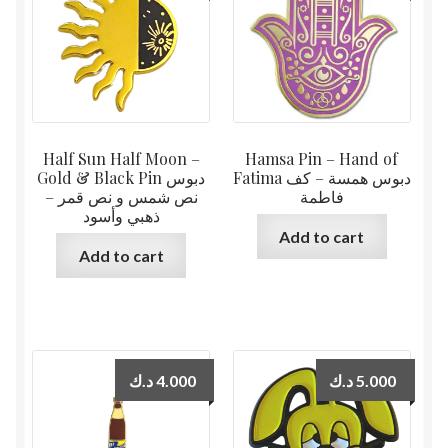
Half Sun Half Moon –
Hamsa Pin – Hand of
Fatima دبوس همسة – كف
Gold & Black Pin دبوس
فاطمة
نص شمس و نص قمر –
ذهبي وأسود
Add to cart
Add to cart
د.ك
4.000
د.ك
5.000