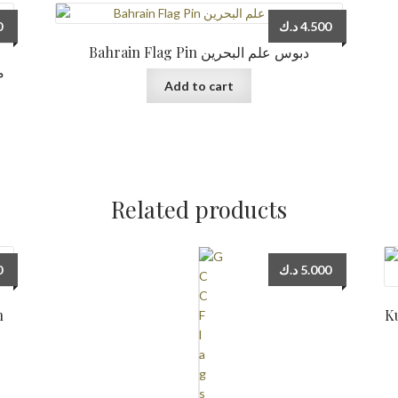
0
د.ك
4.500
Bahrain Flag Pin دبوس علم البحرين
Add to cart
Related products
0
د.ك
5.000
n
Kuw