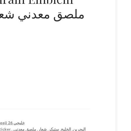
Khaleeji 26 خليجي
ticker
,
,
ملصق معدني
,
شعار
,
ستيكر
,
الخليج
,
البحرين