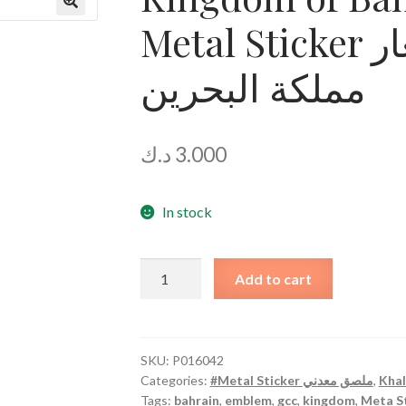
Metal Sticker ملصق معدني شعار
مملكة البحرين
د.ك
3.000
In stock
Kingdom
Add to cart
of
Bahrain
Emblem
Metal
SKU:
P016042
Categories:
#Metal Sticker ملصق معدني
,
Sticker
Tags:
bahrain
,
emblem
,
gcc
,
kingdom
,
Meta S
ملصق