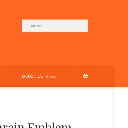
0.000
د.ك
0 items
hrain Emblem