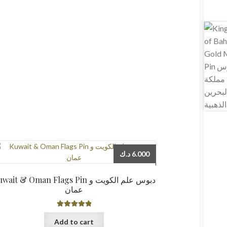
د.ك
6.000
ait & Oman Flags Pin دبوس علم الكويت و
عمان
Rated
5.00
Add to cart
out of 5