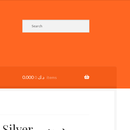
0.000
د.ك
0 items
ver دبوس