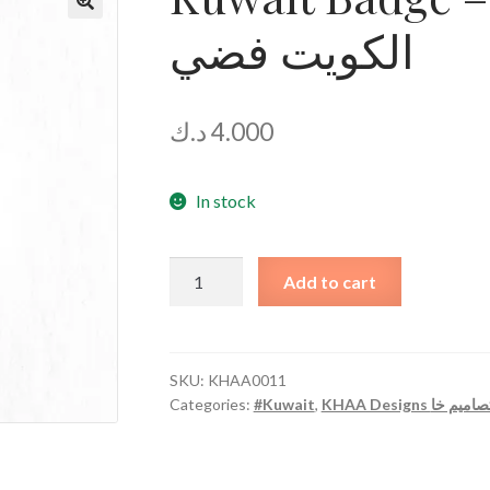
الكويت فضي
د.ك
4.000
In stock
Kuwait
Add to cart
Badge
-
Silver
دبوس
SKU:
KHAA0011
Categories:
#Kuwait
,
KHAA Designs اميم خا
الكويت
فضي
quantity