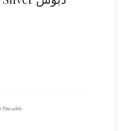
تص
,
Pins باجات