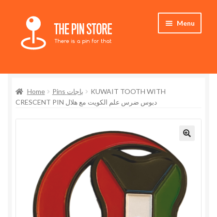
Skip
Skip
Menu
to
to
navigation
content
Home
Home
Pins باجات
KUWAIT TOOTH WITH
Store
CRESCENT PIN دبوس ضرس علم الكويت مع هلال
My Account
Expand
Who We Are
🔍
child
menu