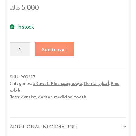
د.ك
5.000
In stock
Kuwait
Add to cart
Tooth
with
Crescent
Pin
SKU:
P00297
Categories:
#Kuwait Pins باجات وطنية
,
Dental أسنان
,
Pins
دبوس
باجات
ضرس
Tags:
dentist
,
doctor
,
medicine
,
tooth
علم
الكويت
مع
هلال
ADDITIONAL INFORMATION
quantity