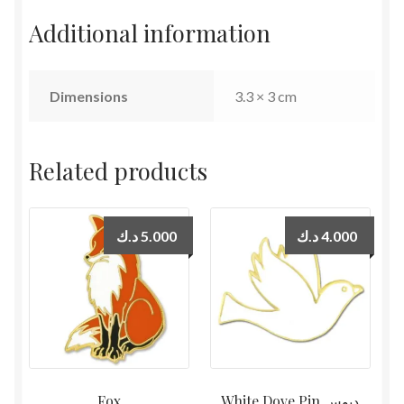
Additional information
Dimensions
3.3 × 3 cm
Related products
د.ك
5.000
د.ك
4.000
Fox
White Dove Pin دبوس