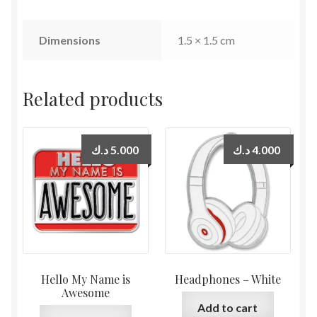
Dimensions
1.5 × 1.5 cm
Related products
د.ك
5.000
د.ك
4.000
Hello My Name is
Headphones – White
Awesome
Add to cart