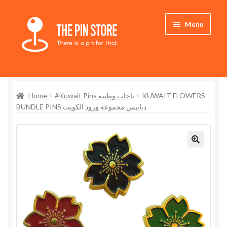
Skip
Skip
Menu
to
to
navigation
content
Home
Home
#Kuwait Pins باجات وطنية
KUWAIT FLOWERS
Store
BUNDLE PINS دبابيس مجموعة ورود الكويت
My Account
Expand
Who We Are
child
menu