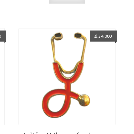
0
د.ك
4.000