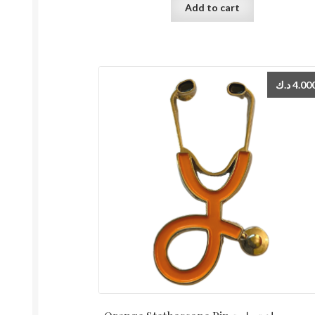
Add to cart
د.ك
4.00