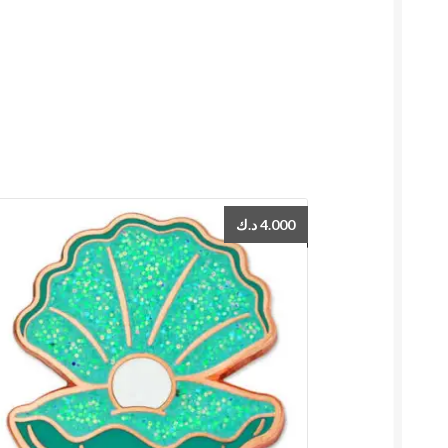
د.ك
4.000