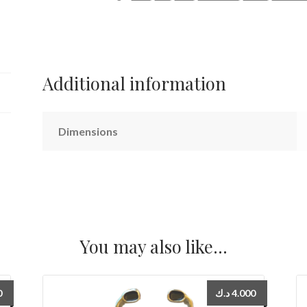
طبية
عيش،
حب،
عالج
Additional information
quantity
Dimensions
You may also like…
0
د.ك
4.000