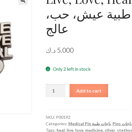
 طبية عيش، حب
عالج
د.ك
5.000
Only 2 left in stock
Live,
Add to cart
Love,
Heal
Stethoscope
Pin
SKU:
P00192
Categories:
Medical Pin باجات طبية
,
Pins باجات
دبوس
Tags:
heal
,
live
,
love
,
medicine
,
silver
,
stetho
سماعة