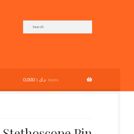
0.000
د.ك
0 items
l Stethoscope Pin