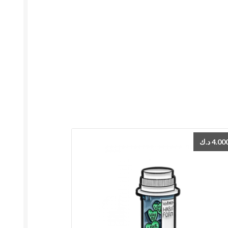
د.ك
4.00