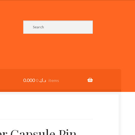
0.000
د.ك
0 items
er Capsule Pin