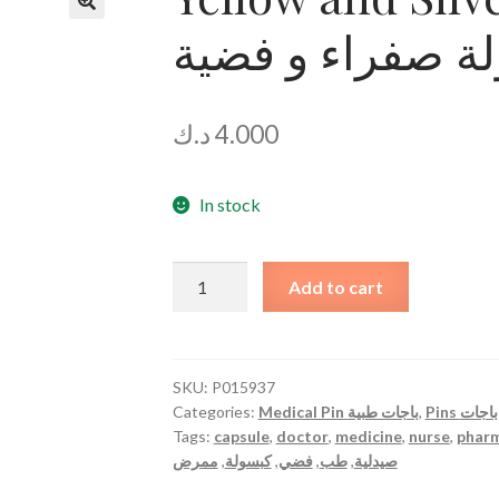
ة صفراء و فضية
🔍
د.ك
4.000
In stock
Yellow
Add to cart
and
Silver
Capsule
Pin
SKU:
P015937
Categories:
Medical Pin باجات طبية
,
Pins باجات
دبوس
Tags:
capsule
,
doctor
,
medicine
,
nurse
,
phar
كبسولة
ممرض
,
كبسولة
,
فضي
,
طب
,
صيدلية
صفراء
و