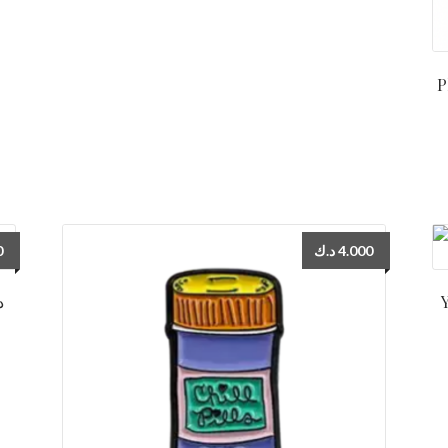
P
0
د.ك
4.000
Y