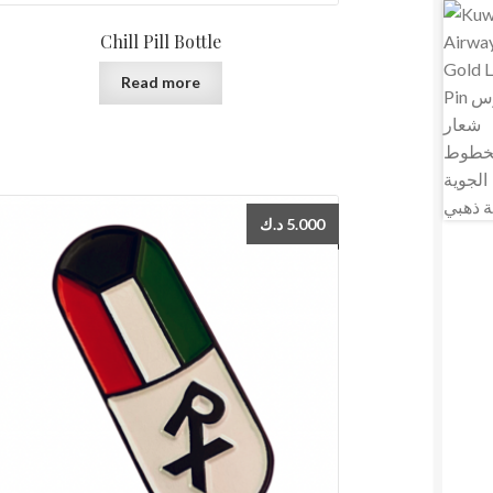
Chill Pill Bottle
Read more
د.ك
5.000