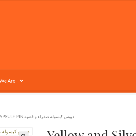
We Are
YELLOW AND SILVER CAPSULE PIN دبوس كبسولة صفراء و فضية
Yellow and Silv