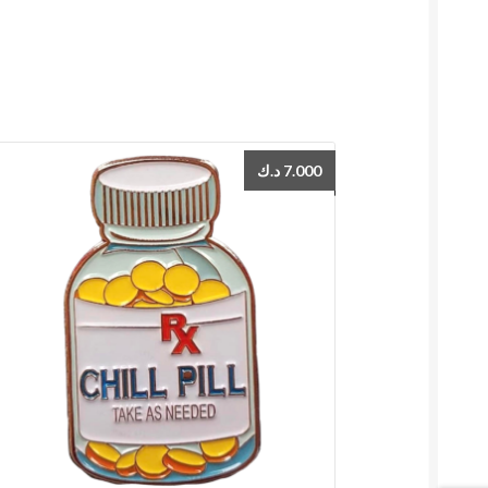
د.ك
7.000