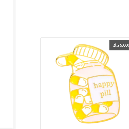
د.ك
5.00