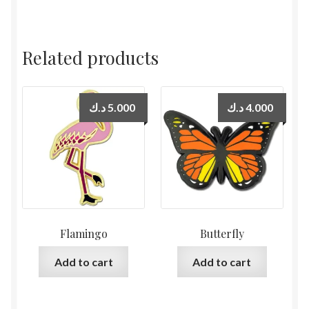
Related products
د.ك
5.000
د.ك
4.000
Flamingo
Butterfly
Add to cart
Add to cart