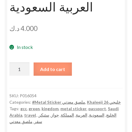
العربية السعودية
د.ك
4.000
In stock
Kingdom
Add to cart
of
Saudi
Arabia
Passport
SKU:
P016054
Categories:
#Metal Sticker ملصق معدني
,
Khaleeji 26 خليجي
Metal
Tags:
gcc
,
green
,
kingdom
,
metal sticker
,
passport
,
Saudi
Sticker
Arabia
,
travel
,
,
ستيكر
,
جواز
,
المملكة
,
العربية
,
السعودية
,
الخليج
ملصق
ملصق معدني
,
سفر
معدني